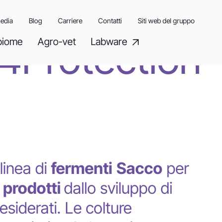
edia
Blog
Carriere
Contatti
Siti web del gruppo
4Protection 
biome
Agro-vet
Labware
 linea di
fermenti
Sacco
per
 prodotti
dallo sviluppo di
esiderati. Le colture