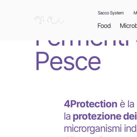
Sacco System
M
Fermenti 
Food
Micro
Skip
to
content
Pesce
4Protection
è la
la
protezione dei
microrganismi ind