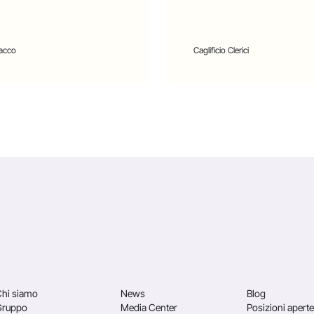
acco
Caglificio Clerici
hi siamo
News
Blog
Gruppo
Media Center
Posizioni aperte