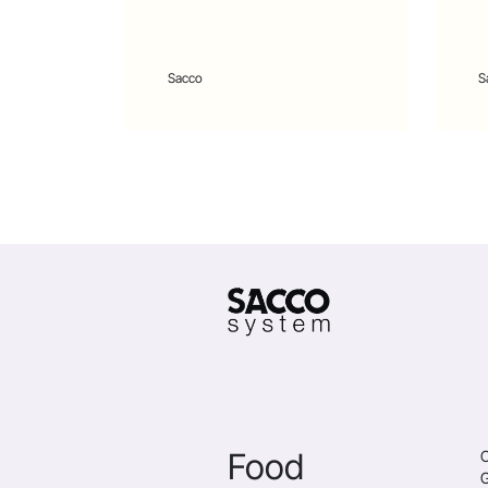
Sacco
S
Food
C