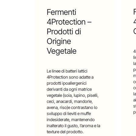
Fermenti
4Protection –
Prodotti di
Origine
Vegetale
4
l
l
p
Le linee di batteri lattici
m
4Protection sono adatte a
c
prodotti ipoallergenici
c
derivanti da ogni matrice
l
vegetale (soia, lupino, piselli,
a
ceci, anacardi, mandorle,
s
avena, riso)e contrastano lo
p
sviluppo di lieviti e muffe
indesiderate, mantenendo
inalterato il gusto, l’aroma e la
texture del prodotto.