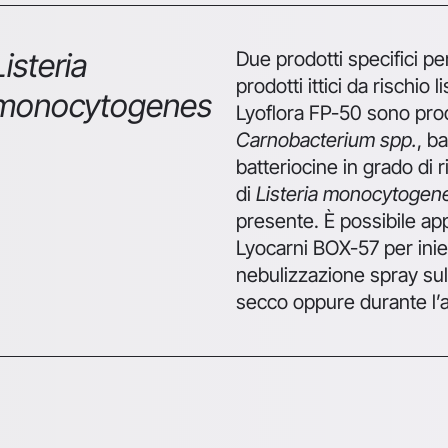
Listeria
Due prodotti specifici pe
prodotti ittici da rischio 
monocytogenes
Lyoflora FP-50 sono prod
Carnobacterium spp.
, b
batteriocine in grado di 
di
Listeria monocytogen
presente. È possibile ap
Lyocarni BOX-57 per ini
nebulizzazione spray sul
secco oppure durante l’a