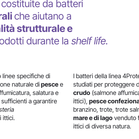
costituite da batteri
ali
che aiutano a
lità strutturale e
rodotti durante la
s
helf life.
linee specifiche di
I batteri della linea 4Pro
zione naturale di
pesce
e
studiati per proteggere da
affumicatura, salatura e
crudo
(salmone affumica
sufficienti a garantire
ittici),
pesce
confeziona
steria
branzino, trote, trote sa
ittici.
mare
e
di
lago
venduto fr
ittici di diversa natura.