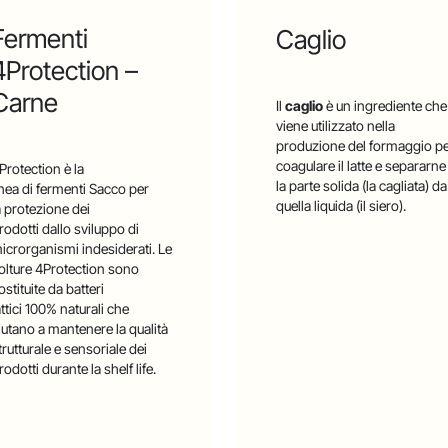
Fermenti
Caglio
4Protection –
Carne
Il
caglio
è un ingrediente che
viene utilizzato nella
produzione del formaggio p
coagulare il latte e separarne
Protection è la
la parte solida (la cagliata) da
inea di fermenti Sacco per
quella liquida (il siero).
a protezione dei
rodotti dallo sviluppo di
icrorganismi indesiderati. Le
olture 4Protection sono
ostituite da batteri
attici 100% naturali che
iutano a mantenere la qualità
trutturale e sensoriale dei
rodotti durante la shelf life.