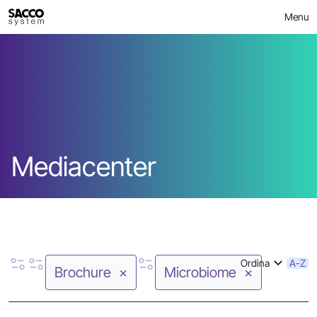
Skip
Menu
to
content
Mediacenter
Ordina
A-Z
Brochure
Microbiome