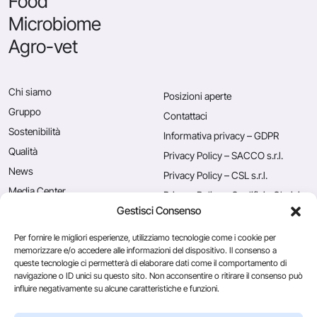
Food
Microbiome
Agro-vet
Chi siamo
Posizioni aperte
Gruppo
Contattaci
Sostenibilità
Informativa privacy – GDPR
Qualità
Privacy Policy – SACCO s.r.l.
News
Privacy Policy – CSL s.r.l.
Media Center
Privacy Policy – Caglificio Clerici
S.p.A.
Gestisci Consenso
Rassegna stampa
Utilizzo dei cookies
Blog
Per fornire le migliori esperienze, utilizziamo tecnologie come i cookie per
memorizzare e/o accedere alle informazioni del dispositivo. Il consenso a
queste tecnologie ci permetterà di elaborare dati come il comportamento di
navigazione o ID unici su questo sito. Non acconsentire o ritirare il consenso può
Caglificio Clerici
influire negativamente su alcune caratteristiche e funzioni.
CSL Usa
Ingredients