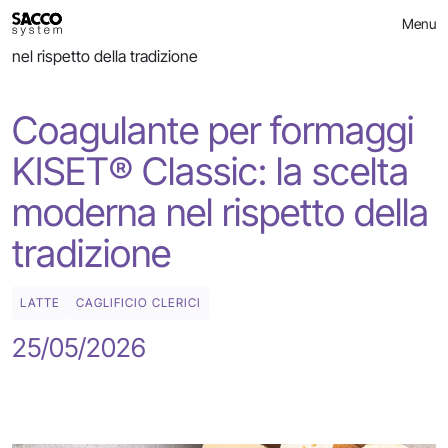
Skip
>
BLOG
Menu
to
Coagulante per formaggi KISET® Classic: la scelta moderna
content
nel rispetto della tradizione
Coagulante per formaggi
KISET® Classic: la scelta
moderna nel rispetto della
tradizione
LATTE
CAGLIFICIO CLERICI
25/05/2026