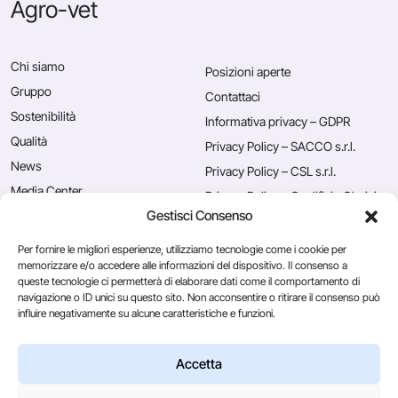
Agro-vet
Chi siamo
Posizioni aperte
Gruppo
Contattaci
Sostenibilità
Informativa privacy – GDPR
Qualità
Privacy Policy – SACCO s.r.l.
News
Privacy Policy – CSL s.r.l.
Media Center
Privacy Policy – Caglificio Clerici
S.p.A.
Gestisci Consenso
Rassegna stampa
Utilizzo dei cookies
Blog
Per fornire le migliori esperienze, utilizziamo tecnologie come i cookie per
memorizzare e/o accedere alle informazioni del dispositivo. Il consenso a
queste tecnologie ci permetterà di elaborare dati come il comportamento di
navigazione o ID unici su questo sito. Non acconsentire o ritirare il consenso può
Caglificio Clerici
influire negativamente su alcune caratteristiche e funzioni.
CSL Usa
Ingredients
by Sacco System
Accetta