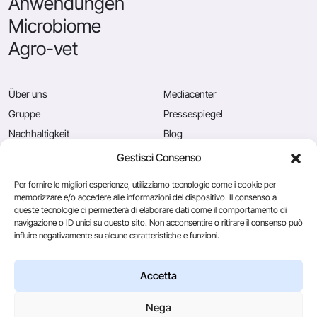
Anwendungen
Microbiome
Agro-vet
Über uns
Mediacenter
Gruppe
Pressespiegel
Nachhaltigkeit
Blog
Qualität
Offene Stellen
Gestisci Consenso
News
Kontaktieren Sie uns
Per fornire le migliori esperienze, utilizziamo tecnologie come i cookie per
memorizzare e/o accedere alle informazioni del dispositivo. Il consenso a
queste tecnologie ci permetterà di elaborare dati come il comportamento di
navigazione o ID unici su questo sito. Non acconsentire o ritirare il consenso può
Caglificio Clerici
influire negativamente su alcune caratteristiche e funzioni.
Ingredients
by Sacco System
CSL Usa
Accetta
Nega