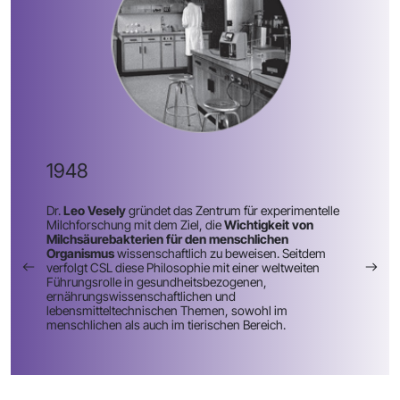
1948
Dr.
Leo Vesely
gründet das Zentrum für experimentelle
Milchforschung mit dem Ziel, die
Wichtigkeit von
Milchsäurebakterien für den menschlichen
Organismus
wissenschaftlich zu beweisen. Seitdem
verfolgt CSL diese Philosophie mit einer weltweiten
Führungsrolle in gesundheitsbezogenen,
ernährungswissenschaftlichen und
lebensmitteltechnischen Themen, sowohl im
menschlichen als auch im tierischen Bereich.