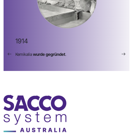
1914
Kemikalia
wurde gegründet
.