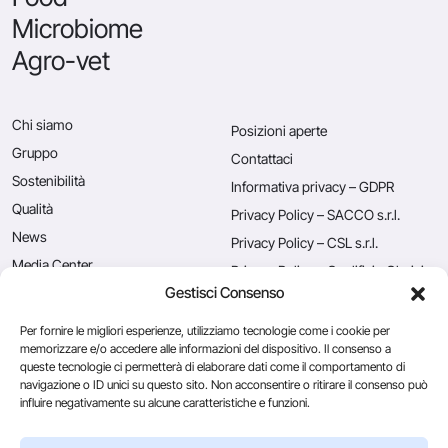
Microbiome
Agro-vet
Chi siamo
Posizioni aperte
Gruppo
Contattaci
Sostenibilità
Informativa privacy – GDPR
Qualità
Privacy Policy – SACCO s.r.l.
News
Privacy Policy – CSL s.r.l.
Media Center
Privacy Policy – Caglificio Clerici
S.p.A.
Gestisci Consenso
Rassegna stampa
Utilizzo dei cookies
Blog
Per fornire le migliori esperienze, utilizziamo tecnologie come i cookie per
memorizzare e/o accedere alle informazioni del dispositivo. Il consenso a
queste tecnologie ci permetterà di elaborare dati come il comportamento di
navigazione o ID unici su questo sito. Non acconsentire o ritirare il consenso può
Caglificio Clerici
influire negativamente su alcune caratteristiche e funzioni.
CSL Usa
Ingredients