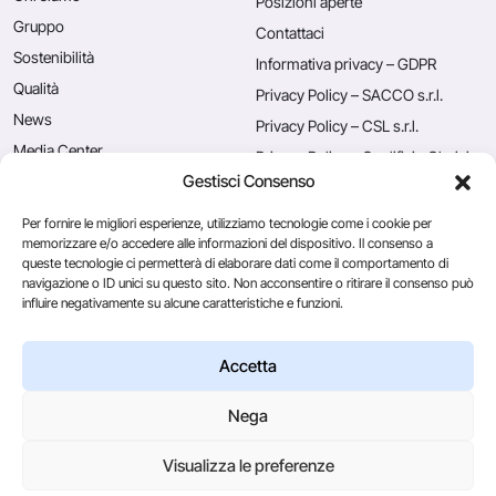
Posizioni aperte
Gruppo
Contattaci
Sostenibilità
Informativa privacy – GDPR
Qualità
Privacy Policy – SACCO s.r.l.
News
Privacy Policy – CSL s.r.l.
Media Center
Privacy Policy – Caglificio Clerici
S.p.A.
Gestisci Consenso
Rassegna stampa
Utilizzo dei cookies
Blog
Per fornire le migliori esperienze, utilizziamo tecnologie come i cookie per
memorizzare e/o accedere alle informazioni del dispositivo. Il consenso a
queste tecnologie ci permetterà di elaborare dati come il comportamento di
navigazione o ID unici su questo sito. Non acconsentire o ritirare il consenso può
Caglificio Clerici
influire negativamente su alcune caratteristiche e funzioni.
CSL Usa
Ingredients
by Sacco System
Accetta
Nega
© 2026
Visualizza le preferenze
Via Manzoni, 29/A 22071 Cadorago (Co) - P.IVA 01543570137
Credits