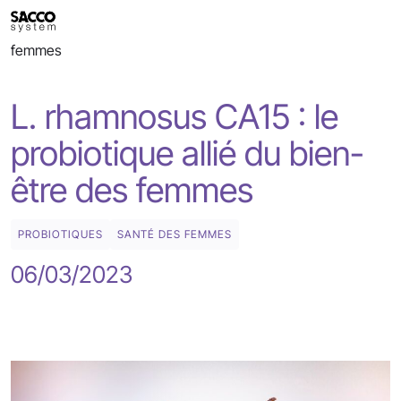
Skip
>
BLOG
to
L. rhamnosus CA15 : le probiotique allié du bien-être des
content
femmes
L. rhamnosus CA15 : le
probiotique allié du bien-
être des femmes
PROBIOTIQUES
SANTÉ DES FEMMES
06/03/2023