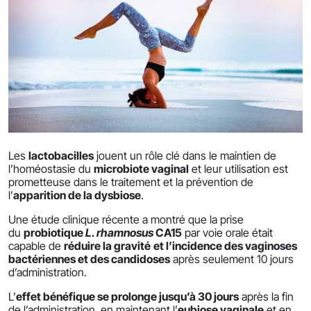
Les
lactobacilles
jouent un rôle clé dans le maintien de
l’homéostasie du
microbiote vaginal
et leur utilisation est
prometteuse dans le traitement et la prévention de
l’
apparition de la dysbiose
.
Une étude clinique récente a montré que la prise
du
probiotique
L. rhamnosus
CA15
par voie orale était
capable de
réduire la gravité
et l’incidence des vaginoses
bactériennes et des candidoses
après seulement 10 jours
d’administration.
L’
effet bénéfique se prolonge jusqu’à 30 jours
après la fin
de l’administration, en maintenant l’
eubiose vaginale
et en