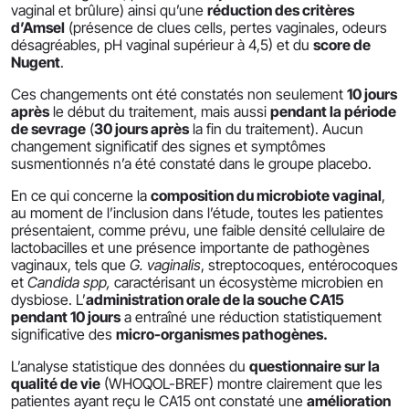
vaginal et brûlure) ainsi qu’une
réduction des critères
d’Amsel
(présence de clues cells, pertes vaginales, odeurs
désagréables, pH vaginal supérieur à 4,5) et du
score de
Nugent
.
Ces changements ont été constatés non seulement
10 jours
après
le début du traitement, mais aussi
pendant la période
de sevrage
(
30 jours après
la fin du traitement). Aucun
changement significatif des signes et symptômes
susmentionnés n’a été constaté dans le groupe placebo.
En ce qui concerne la
composition du microbiote vaginal
,
au moment de l’inclusion dans l’étude, toutes les patientes
présentaient, comme prévu, une faible densité cellulaire de
lactobacilles et une présence importante de pathogènes
vaginaux, tels que
G. vaginalis
, streptocoques, entérocoques
et
Candida spp,
caractérisant un écosystème microbien en
dysbiose. L’
administration orale de la souche CA15
pendant 10 jours
a entraîné une réduction statistiquement
significative des
micro-organismes pathogènes.
L’analyse statistique des données du
questionnaire sur la
qualité de vie
(WHOQOL-BREF) montre clairement que les
patientes ayant reçu le CA15 ont constaté une
amélioration