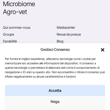
Microbiome
Agro-vet
Qui sommes-nous
Mediacenter
Groupe
Revue de presse
Durabilité
Blog
Qualité
Postes vacants
Gestisci Consenso
News
Contactez-nous
Per fornire le migliori esperienze, utilizziamo tecnologie come i cookie per
memorizzare e/o accedere alle informazioni del dispositivo. Il consenso a
queste tecnologie ci permetterà di elaborare dati come il comportamento di
navigazione o ID unici su questo sito. Non acconsentire o ritirare il consenso può
Caglificio Clerici
influire negativamente su alcune caratteristiche e funzioni.
Ingredients
by Sacco System
CSL Usa
Accetta
Nega
© 2026