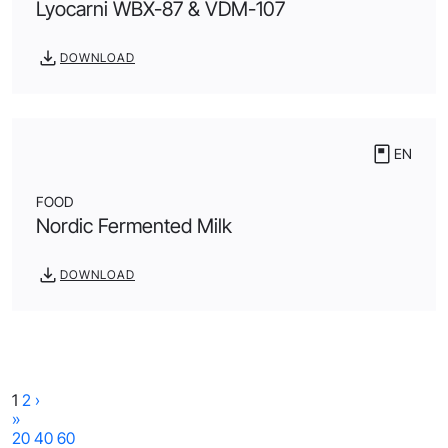
Lyocarni WBX-87 & VDM-107
DOWNLOAD
EN
FOOD
Nordic Fermented Milk
DOWNLOAD
1
2
›
»
20
40
60