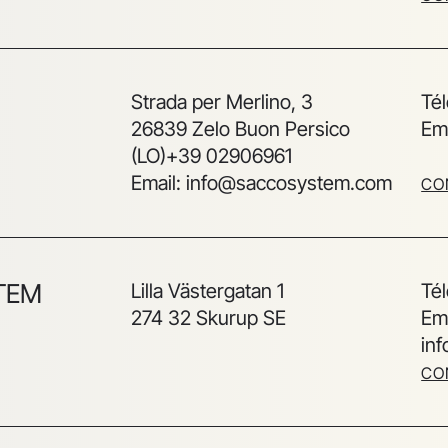
Strada per Merlino, 3
Té
26839 Zelo Buon Persico
Em
(LO)+39 02906961
Email: info@saccosystem.com
CO
TEM
Lilla Västergatan 1
Té
274 32 Skurup SE
Ema
in
CO