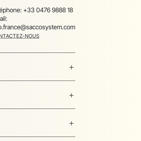
léphone: +33 0476 9888 18
il:
fo.france@saccosystem.com
NTACTEZ-NOUS
ail: info@cslapac.com
NTACTEZ-NOUS
léphone: +1 435 999 3147
ail: info@cslusa.com