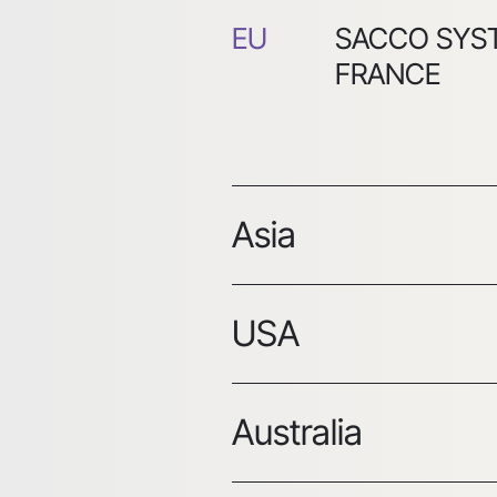
EU
SACCO SYS
FRANCE
Asia
USA
Asia
CSL CENTR
SPERIMENTA
LATTE ASIA 
Australia
USA
CSL CENTR
SPERIMENTA