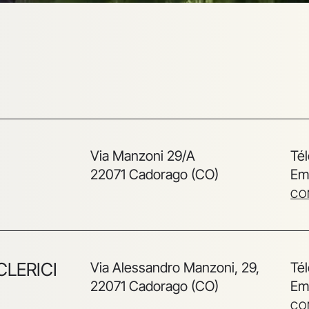
Via Manzoni 29/A
Té
22071 Cadorago (CO)
Em
CO
CLERICI
Via Alessandro Manzoni, 29,
Té
22071 Cadorago (CO)
Ema
CO