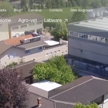
edia
Blog
Carrières
Contacts
Sites du groupe
biome
Agro-vet
Labware