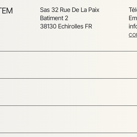
TEM
Sas 32 Rue De La Paix
Té
Batiment 2
Ema
38130 Echirolles FR
in
CO
O
16, Raffles Quay, #33-03,
Em
Hong Leong Building,
LE DEL
Singapore, 048581
PACIFIC
CO
O
4011 Nicholson rd
Té
Franksville
Em
LE DEL