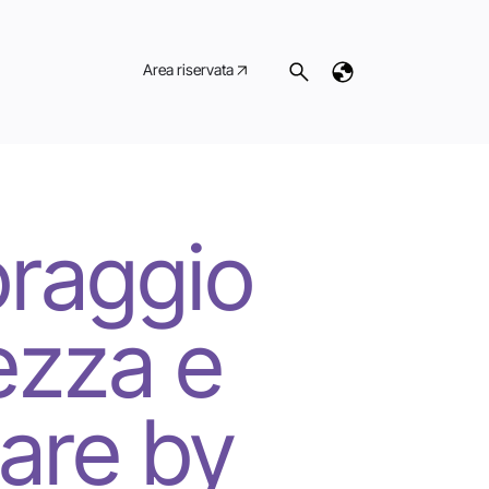
re by Sacco System
Area riservata
oraggio
rezza e
are by