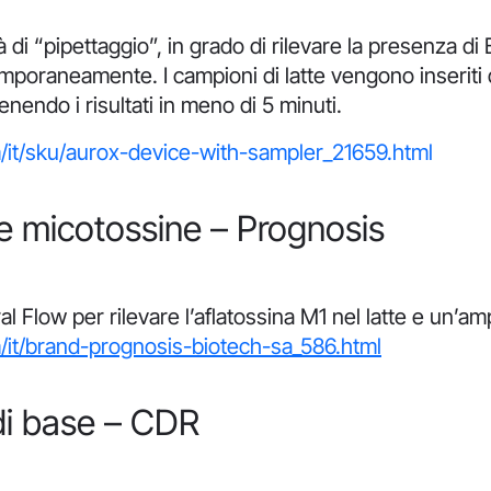
i “pipettaggio”, in grado di rilevare la presenza di B
temporaneamente. I campioni di latte vengono inseriti
tenendo i risultati in meno di 5 minuti.
/it/sku/aurox-device-with-sampler_21659.html
1 e micotossine – Prognosis
eral Flow per rilevare l’aflatossina M1 nel latte e un
/it/brand-prognosis-biotech-sa_586.html
 di base – CDR