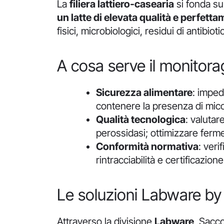
La
filiera lattiero‐casearia
si fonda sul
un latte di elevata qualità e perfett
fisici, microbiologici, residui di antibio
A cosa serve il monitora
Sicurezza alimentare
: imped
contenere la presenza di mico
Qualità tecnologica
: valutar
perossidasi; ottimizzare ferme
Conformità normativa
: veri
rintracciabilità e certificazione 
Le soluzioni Labware b
Attraverso la divisione
Labware
, Sacco