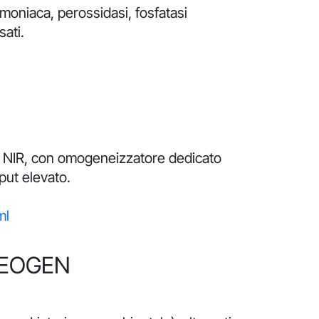
mmoniaca, perossidasi, fosfatasi
sati.
pia NIR, con omogeneizzatore dedicato
put elevato.
ml
 NEOGEN