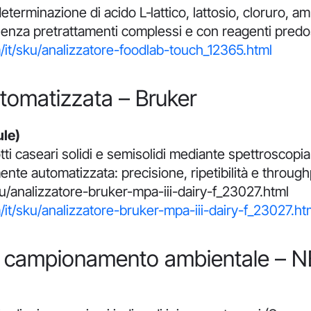
eterminazione di acido L‐lattico, lattosio, cloruro, a
o senza pretrattamenti complessi e con reagenti predo
it/sku/analizzatore-foodlab-touch_12365.html
tomatizzata – Bruker
ule)
dotti caseari solidi e semisolidi mediante spettrosco
te automatizzata: precisione, ripetibilità e through
u/analizzatore-bruker-mpa-iii-dairy-f_23027.html
it/sku/analizzatore-bruker-mpa-iii-dairy-f_23027.ht
ci e campionamento ambientale –