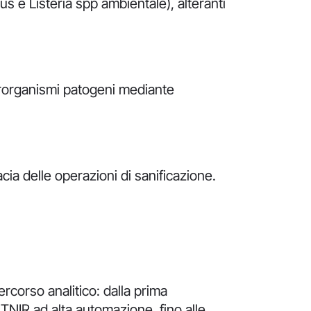
us e Listeria spp ambientale), alteranti
crorganismi patogeni mediante
cia delle operazioni di sanificazione.
rcorso analitico: dalla prima
 FTNIR ad alta automazione, fino alle