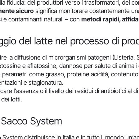
la fiducia: dei produttori verso i trasformatori, dei 
amente sicuro
significa monitorare costantemente una 
tici e contaminanti naturali – con
metodi rapidi, affida
ggio del latte nel processo di pr
ire la diffusione di microrganismi patogeni (Listeria,
tossine e aflatossine, dannose per salute di animali
e parametri come grasso, proteine acidità, contenuto di 
ntazioni e stagionatura.
ficare l’assenza o il livello dei residui di antibiotici al 
dei lotti.
y Sacco System
 System distribuisce in Italia e in tutto il mondo un