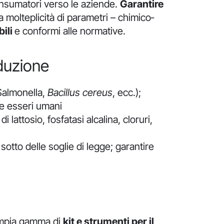
consumatori verso le aziende.
Garantire
molteplicità di parametri – chimico‐
bili
e conformi alle normative.
oduzione
 Salmonella,
Bacillus cereus
, ecc.);
 e esseri umani
lattosio, fosfatasi alcalina, cloruri,
di sotto delle soglie di legge; garantire
’ampia gamma di
kit e strumenti per il