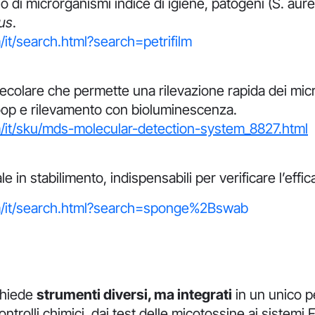
io di microrganismi indice di igiene, patogeni (S. aure
eus
.
it/search.html?search=petrifilm
lecolare che permette una rilevazione rapida dei mi
loop e rilevamento con bioluminescenza.
/it/sku/mds-molecular-detection-system_8827.html
in stabilimento, indispensabili per verificare l’effica
m/it/search.html?search=sponge%2Bswab
chiede
strumenti diversi, ma integrati
in un unico pe
controlli chimici, dai test delle micotossine ai sistemi