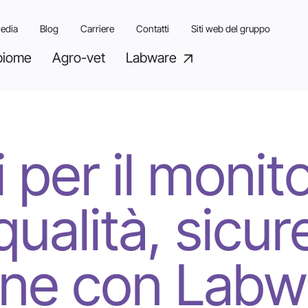
el latte: qualità, sicurezza e innovazione con Labwa
edia
Blog
Carriere
Contatti
Siti web del gruppo
biome
Agro-vet
Labware
 per il monit
 qualità, sicu
one con Labw