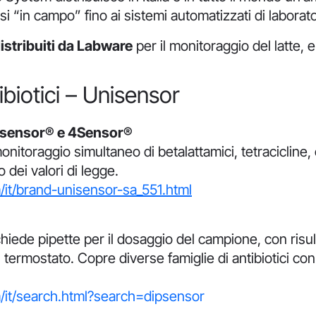
lisi “in campo” fino ai sistemi automatizzati di laborato
distribuiti da Labware
per il monitoraggio del latte, 
ibiotici – Unisensor
isensor® e 4Sensor®
onitoraggio simultaneo di betalattamici, tetracicline,
to dei valori di legge.
/it/brand-unisensor-sa_551.html
hiede pipette per il dosaggio del campione, con risul
rmostato. Copre diverse famiglie di antibiotici con limi
/it/search.html?search=dipsensor