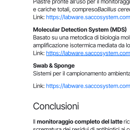
Piastre pronte all’uso per il monitoragg
e cariche totali, compreso
Bacillus cer
Link:
https://labware.saccosystem.com/
Molecular Detection System (MDS)
Basato su una metodica di biologia mo
amplificazione isotermica mediata da 
Link:
https://labware.saccosystem.com
Swab & Sponge
Sistemi per il campionamento ambientale 
Link:
https://labware.saccosystem.co
Conclusioni
Il
monitoraggio completo del latte
ri
scrematura dei residui di antibiotici ai 