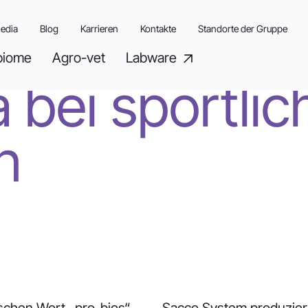
obiotika bei sportlichen aktivitäten
edia
Blog
Karrieren
Kontakte
Standorte der Gruppe
biome
Agro-vet
Labware
a bei sportli
n