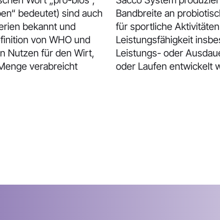
schen Wort „pro-bios“,
Sacco System produziert
ben“ bedeutet) sind auch
Bandbreite an probiotisc
erien bekannt und
für sportliche Aktivität
Definition von WHO und
Leistungsfähigkeit ins
n Nutzen für den Wirt,
Leistungs- oder Ausdau
 Menge verabreicht
oder Laufen entwickelt 