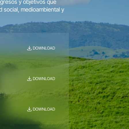
ogresos y objetivos que
d social, medioambiental y
DOWNLOAD
DOWNLOAD
DOWNLOAD