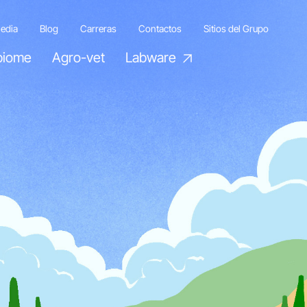
edia
Blog
Carreras
Contactos
Sitios del Grupo
biome
Agro-vet
Labware