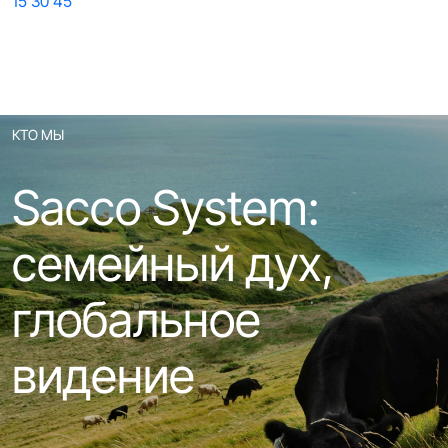
15
30
45
КТО МЫ
Sacco System:
семейный дух,
глобальное
видение