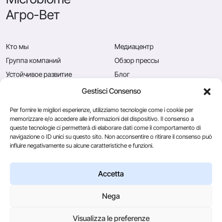
Агро-Вет
Кто мы
Медиацентр
Группа компаний
Обзор прессы
Устойчивое развитие
Блог
Качество
Вакансии
Gestisci Consenso
Новости
Свяжитесь с нами
Per fornire le migliori esperienze, utilizziamo tecnologie come i cookie per
memorizzare e/o accedere alle informazioni del dispositivo. Il consenso a
queste tecnologie ci permetterà di elaborare dati come il comportamento di
navigazione o ID unici su questo sito. Non acconsentire o ritirare il consenso può
Caglificio Clerici
influire negativamente su alcune caratteristiche e funzioni.
CSL Usa
Ingredients
by Sacco System
Accetta
Nega
© 2026
Visualizza le preferenze
Via Manzoni, 29/A 22071 Cadorago (Co) - P.IVA 01543570137