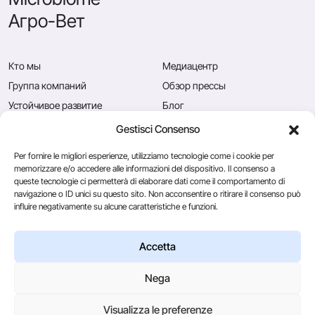
Агро-Вет
Кто мы
Медиацентр
Группа компаний
Обзор прессы
Устойчивое развитие
Блог
Качество
Вакансии
Gestisci Consenso
Новости
Свяжитесь с нами
Per fornire le migliori esperienze, utilizziamo tecnologie come i cookie per
memorizzare e/o accedere alle informazioni del dispositivo. Il consenso a
queste tecnologie ci permetterà di elaborare dati come il comportamento di
navigazione o ID unici su questo sito. Non acconsentire o ritirare il consenso può
Caglificio Clerici
influire negativamente su alcune caratteristiche e funzioni.
CSL Usa
Ingredients
by Sacco System
Accetta
Nega
© 2026
Visualizza le preferenze
Via Manzoni, 29/A 22071 Cadorago (Co) - P.IVA 01543570137