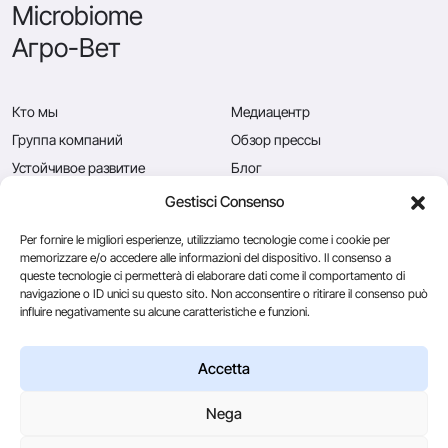
Microbiome
Агро-Вет
Кто мы
Медиацентр
Группа компаний
Обзор прессы
Устойчивое развитие
Блог
Качество
Вакансии
Gestisci Consenso
Новости
Свяжитесь с нами
Per fornire le migliori esperienze, utilizziamo tecnologie come i cookie per
memorizzare e/o accedere alle informazioni del dispositivo. Il consenso a
queste tecnologie ci permetterà di elaborare dati come il comportamento di
navigazione o ID unici su questo sito. Non acconsentire o ritirare il consenso può
Caglificio Clerici
influire negativamente su alcune caratteristiche e funzioni.
CSL Usa
Ingredients
by Sacco System
Accetta
Nega
© 2026