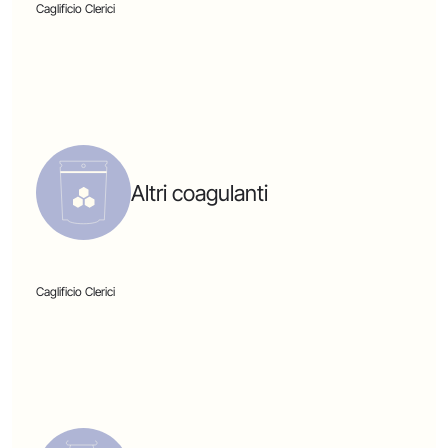
Caglificio Clerici
Altri coagulanti
Caglificio Clerici