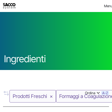
Skip
>
Ingredienti
FOOD
Men
to
content
Ingredienti
Ordina
A-Z
Prodotti Freschi
Formaggi a Coagulazione