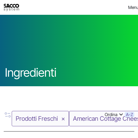
Skip
>
Ingredienti
FOOD
Men
to
content
Ingredienti
Ordina
A-Z
Prodotti Freschi
American Cottage Chee