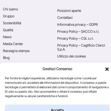
Chi siamo
Posizioni aperte
Gruppo
Contattaci
Sostenibilità
Informativa privacy – GDPR
Qualità
Privacy Policy – SACCO s.r.l.
News
Privacy Policy – CSL s.r.l.
Media Center
Privacy Policy – Caglificio Clerici
S.p.A.
Rassegna stampa
Utilizzo dei cookies
Blog
Gestisci Consenso
Caglificio Clerici
Per fornire le migliori esperienze, utilizziamo tecnologie come i cookie per
CSL Usa
memorizzare e/o accedere alle informazioni del dispositivo. Il consenso a queste
Ingredients
tecnologie ci permetterà di elaborare dati come il comportamento di navigazione o
by Sacco System
ID unici su questo sito. Non acconsentire o ritirare il consenso può influire
negativamente su alcune caratteristiche e funzioni.
Accetta