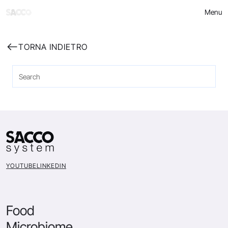
Skip
Menu
to
content
TORNA INDIETRO
YOUTUBE
LINKEDIN
Food
Microbiome