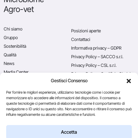
Agro-vet
Chi siamo
Posizioni aperte
Gruppo
Contattaci
Sostenibilità
Informativa privacy – GDPR
Qualità
Privacy Policy – SACCO s.r.l.
News
Privacy Policy – CSL s.r.l.
Media Center
Privacy Policy – Caglificio Clerici
S.p.A.
Gestisci Consenso
Rassegna stampa
Utilizzo dei cookies
Blog
Per fornire le migliori esperienze, utilizziamo tecnologie come i cookie per
memorizzare e/o accedere alle informazioni del dispositivo. Il consenso a
queste tecnologie ci permetterà di elaborare dati come il comportamento di
navigazione o ID unici su questo sito. Non acconsentire o ritirare il consenso può
Caglificio Clerici
influire negativamente su alcune caratteristiche e funzioni.
CSL Usa
Ingredients
by Sacco System
Accetta