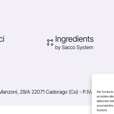
ci
Ingredients
by Sacco System
Manzoni, 29/A 22071 Cadorago (Co) - P.IVA 015435
Per fornire l
accedere alle
elaborare dat
acconsentire 
funzioni.