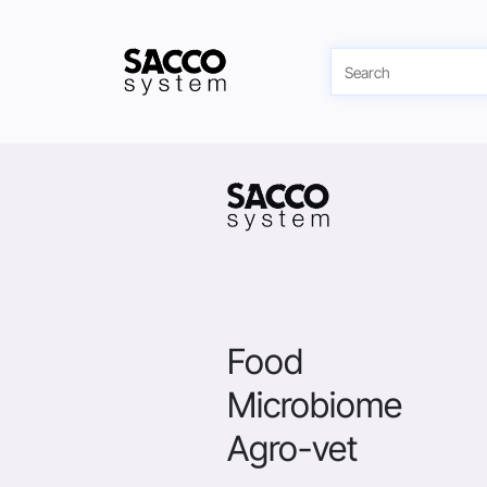
Skip
to
content
RETOURNER
Food
Microbiome
Agro-vet