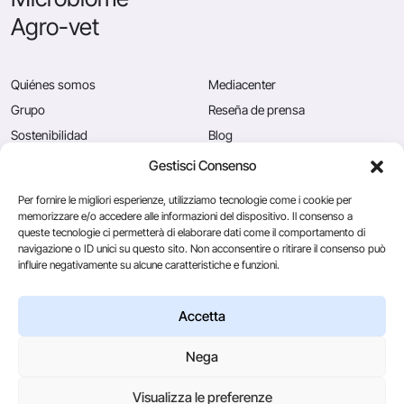
Agro-vet
Quiénes somos
Mediacenter
Grupo
Reseña de prensa
Sostenibilidad
Blog
Calidad
Puestos vacantes
Gestisci Consenso
News
Contáctenos
Per fornire le migliori esperienze, utilizziamo tecnologie come i cookie per
memorizzare e/o accedere alle informazioni del dispositivo. Il consenso a
queste tecnologie ci permetterà di elaborare dati come il comportamento di
navigazione o ID unici su questo sito. Non acconsentire o ritirare il consenso può
Caglificio Clerici
influire negativamente su alcune caratteristiche e funzioni.
Ingredients
by Sacco System
CSL Usa
Accetta
Nega
© 2026
Visualizza le preferenze
Via Manzoni, 29/A 22071 Cadorago (Co) - P.IVA 01543570137