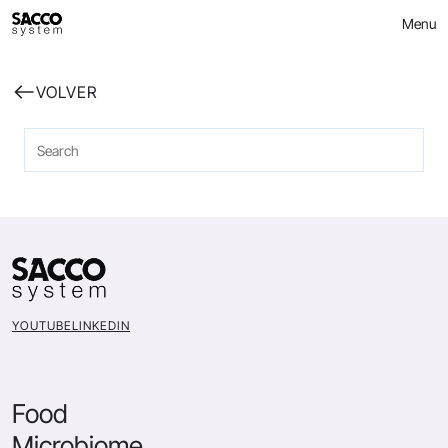
Skip
Menu
to
content
VOLVER
YOUTUBE
LINKEDIN
Food
Microbiome