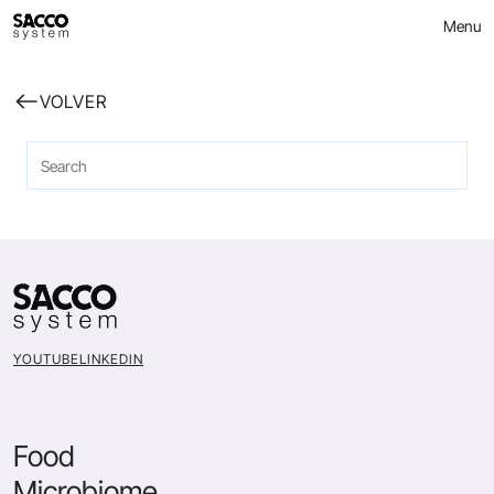
Skip
Menu
to
content
VOLVER
YOUTUBE
LINKEDIN
Food
Microbiome