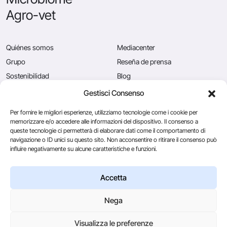
Agro-vet
Quiénes somos
Mediacenter
Grupo
Reseña de prensa
Sostenibilidad
Blog
Calidad
Puestos vacantes
Gestisci Consenso
News
Contáctenos
Per fornire le migliori esperienze, utilizziamo tecnologie come i cookie per
memorizzare e/o accedere alle informazioni del dispositivo. Il consenso a
queste tecnologie ci permetterà di elaborare dati come il comportamento di
navigazione o ID unici su questo sito. Non acconsentire o ritirare il consenso può
Caglificio Clerici
influire negativamente su alcune caratteristiche e funzioni.
Ingredients
by Sacco System
CSL Usa
Accetta
Nega
© 2026
Visualizza le preferenze
Via Manzoni, 29/A 22071 Cadorago (Co) - P.IVA 01543570137