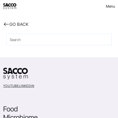
Skip
Menu
to
content
GO BACK
YOUTUBE
LINKEDIN
Food
Microbiome