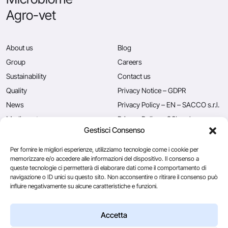
Agro-vet
About us
Blog
Group
Careers
Sustainability
Contact us
Quality
Privacy Notice – GDPR
News
Privacy Policy – EN – SACCO s.r.l.
Mediacenter
Privacy Policy – CSL s.r.l.
Gestisci Consenso
Press
Privacy Policy – EN – Caglificio
Clerici S.p.A.
Per fornire le migliori esperienze, utilizziamo tecnologie come i cookie per
memorizzare e/o accedere alle informazioni del dispositivo. Il consenso a
queste tecnologie ci permetterà di elaborare dati come il comportamento di
navigazione o ID unici su questo sito. Non acconsentire o ritirare il consenso può
Caglificio Clerici
influire negativamente su alcune caratteristiche e funzioni.
Ingredients
by Sacco System
CSL Usa
Accetta